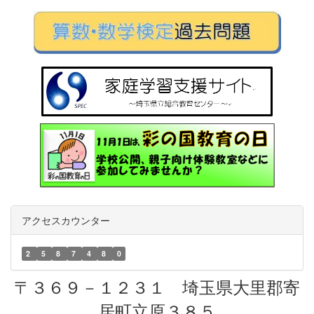
アクセスカウンター
2
5
8
7
4
8
0
〒３６９－１２３１ 埼玉県大里郡寄
居町立原３８５