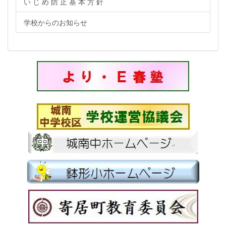
い じ め 防 止 基 本 方 針
学校からのお知らせ