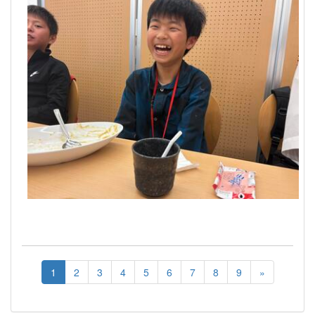
1
2
3
4
5
6
7
8
9
»