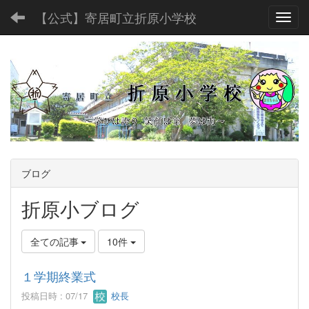
【公式】寄居町立折原小学校
Toggl
ブログ
折原小ブログ
全ての記事
10件
１学期終業式
投稿日時 : 07/17
校長