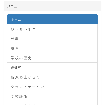
メニュー
ホーム
校 長 あ い さ つ
校 歌
校 章
学 校 の 歴 史
保健室
折 原 郷 土 か る た
グ ラ ン ド デ ザ イ ン
学 校 評 価