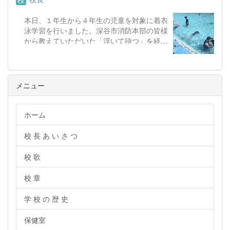
本日、１年生から４年生の児童を対象に着衣
泳学習を行いました。深谷市消防本部の皆様
から教えていただいた「浮いて待つ」を経験
しました。
メニュー
ホーム
校 長 あ い さ つ
校 歌
校 章
学 校 の 歴 史
保健室