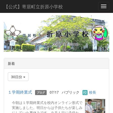
【公式】寄居町立折原小学校
Toggl
新着
30日分
１学期終業式
07/17
パブリック
校長
ブログ
今朝は１学期終業式を校内オンライン形式で
実施しました。明日からは子供たちが楽しみ
にしていた夏休みです。９月１日に子供たち