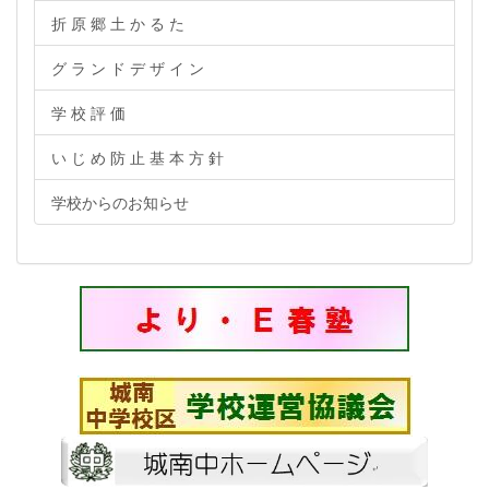
折 原 郷 土 か る た
グ ラ ン ド デ ザ イ ン
学 校 評 価
い じ め 防 止 基 本 方 針
学校からのお知らせ