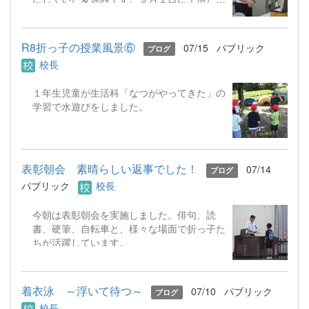
の元気な笑顔に会えることを楽しみにしてい
ます。
R8折っ子の授業風景⑥
07/15
パブリック
ブログ
校長
１年生児童が生活科「なつがやってきた」の
学習で水遊びをしました。
表彰朝会 素晴らしい返事でした！
07/14
ブログ
パブリック
校長
今朝は表彰朝会を実施しました。俳句、読
書、硬筆、自転車と、様々な場面で折っ子た
ちが活躍しています。
着衣泳 ～浮いて待つ～
07/10
パブリック
ブログ
校長