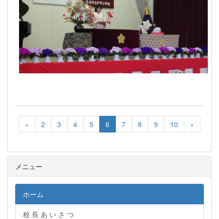
«
2
3
4
5
6
7
8
9
10
»
メニュー
ホーム
校 長 あ い さ つ