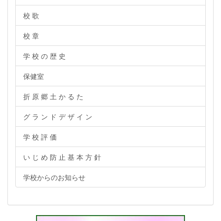
校 歌
校 章
学 校 の 歴 史
保健室
折 原 郷 土 か る た
グ ラ ン ド デ ザ イ ン
学 校 評 価
い じ め 防 止 基 本 方 針
学校からのお知らせ