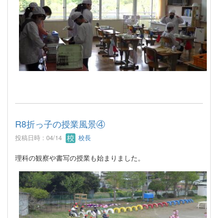
R8折っ子の授業風景④
投稿日時 : 04/14
校長
理科の観察や書写の授業も始まりました。