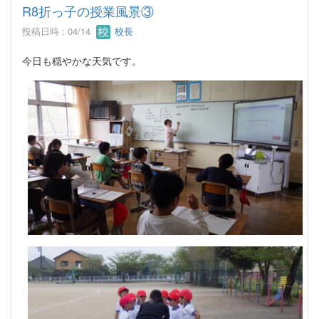
R8折っ子の授業風景③
投稿日時 : 04/14
校長
今日も穏やかな天気です。