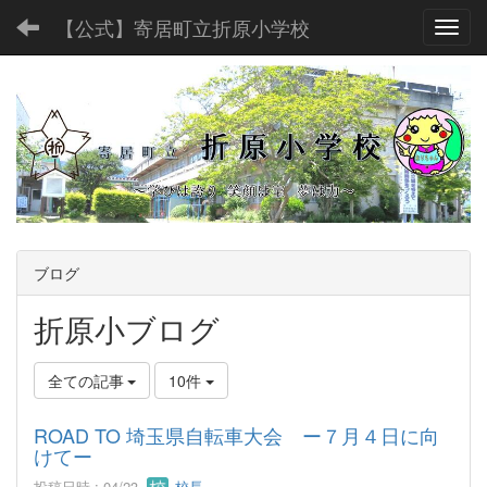
【公式】寄居町立折原小学校
Toggl
ブログ
折原小ブログ
全ての記事
10件
ROAD TO 埼玉県自転車大会 ー７月４日に向
けてー
投稿日時 : 04/23
校長