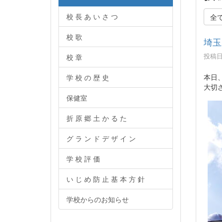
校 長 あ い さ つ
全
校 歌
埼玉
投稿日時
校 章
本日
学 校 の 歴 史
大切
保健室
折 原 郷 土 か る た
グ ラ ン ド デ ザ イ ン
学 校 評 価
い じ め 防 止 基 本 方 針
学校からのお知らせ