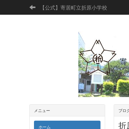
【公式】寄居町立折原小学校
メニュー
ブロ
折
ホーム