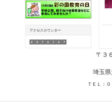
アクセスカウンター
2
5
7
5
1
4
7
〒３
埼玉県
ＴＥＬ：