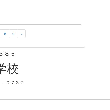
8
9
»
３８５
学校
１－９７３７