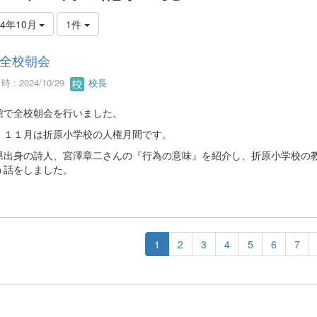
24年10月
1件
全校朝会
 : 2024/10/29
校長
館で全校朝会を行いました。
、１１月は折原小学校の人権月間です。
県出身の詩人、宮澤章二さんの『行為の意味』を紹介し、折原小学校の
う話をしました。
1
2
3
4
5
6
7