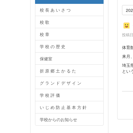
校 長 あ い さ つ
20
校 歌
校 章
投稿日時
学 校 の 歴 史
体育
来月
保健室
埼玉
折 原 郷 土 か る た
とい
グ ラ ン ド デ ザ イ ン
学 校 評 価
い じ め 防 止 基 本 方 針
学校からのお知らせ