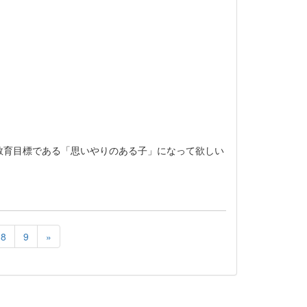
教育目標である「思いやりのある子」になって欲しい
8
9
»