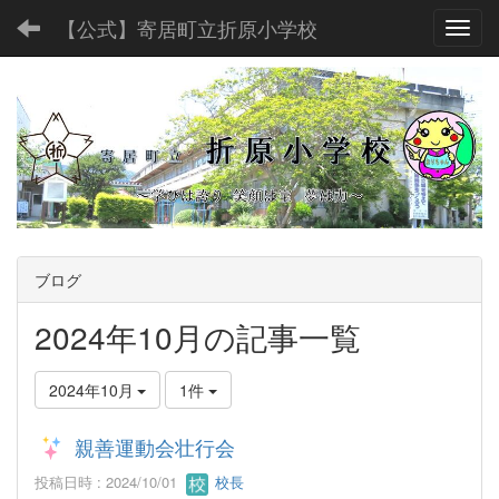
【公式】寄居町立折原小学校
Toggl
ブログ
2024年10月の記事一覧
2024年10月
1件
親善運動会壮行会
投稿日時 : 2024/10/01
校長