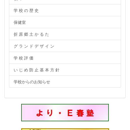
学 校 の 歴 史
保健室
折 原 郷 土 か る た
グ ラ ン ド デ ザ イ ン
学 校 評 価
い じ め 防 止 基 本 方 針
学校からのお知らせ