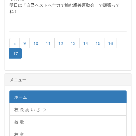
明日は「自己ベストへ全力で挑む親善運動会」で頑張って
ね！
«
9
10
11
12
13
14
15
16
17
メニュー
ホーム
校 長 あ い さ つ
校 歌
校 章