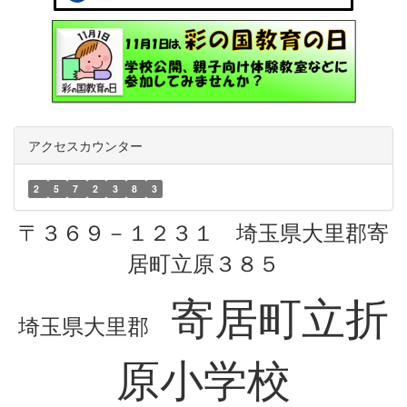
アクセスカウンター
2
5
7
2
3
8
3
〒３６９－１２３１ 埼玉県大里郡寄
居町立原３８５
寄居町立折
埼玉県大里郡
原小学校