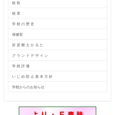
校 歌
校 章
学 校 の 歴 史
保健室
折 原 郷 土 か る た
グ ラ ン ド デ ザ イ ン
学 校 評 価
い じ め 防 止 基 本 方 針
学校からのお知らせ