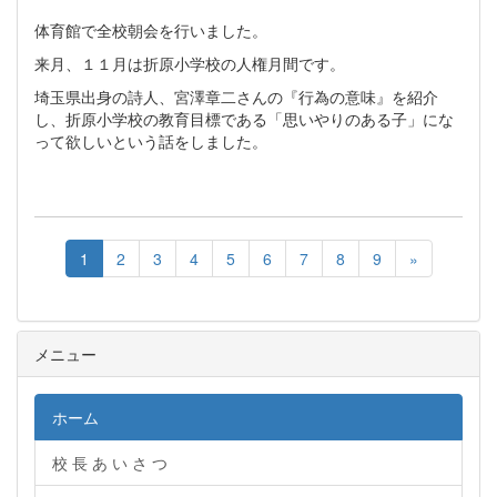
体育館で全校朝会を行いました。
来月、１１月は折原小学校の人権月間です。
埼玉県出身の詩人、宮澤章二さんの『行為の意味』を紹介
し、折原小学校の教育目標である「思いやりのある子」にな
って欲しいという話をしました。
1
2
3
4
5
6
7
8
9
»
メニュー
ホーム
校 長 あ い さ つ