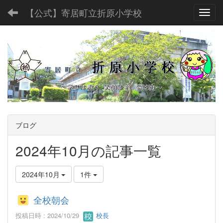
【公式】寄居町立折原小学校
Toggl
ブログ
2024年10月の記事一覧
2024年10月
1件
全校朝会
投稿日時 : 2024/10/29
校長