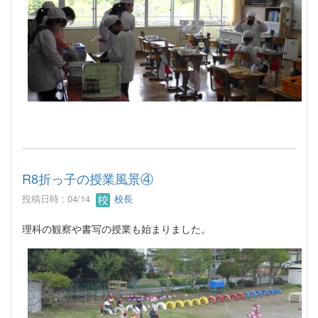
R8折っ子の授業風景④
投稿日時 : 04/14
校長
理科の観察や書写の授業も始まりました。