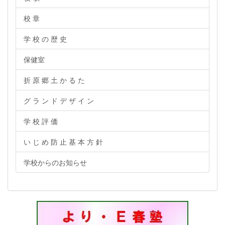
校 章
学 校 の 歴 史
保健室
折 原 郷 土 か る た
グ ラ ン ド デ ザ イ ン
学 校 評 価
い じ め 防 止 基 本 方 針
学校からのお知らせ