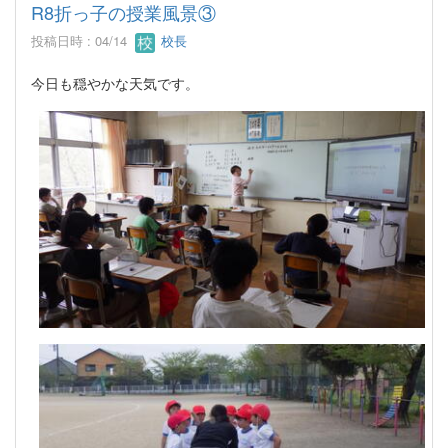
R8折っ子の授業風景③
投稿日時 : 04/14
校長
今日も穏やかな天気です。