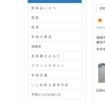
校 長 あ い さ つ
20
校 歌
校 章
投稿日時
学 校 の 歴 史
城南
練習
保健室
中学
折 原 郷 土 か る た
グ ラ ン ド デ ザ イ ン
学 校 評 価
い じ め 防 止 基 本 方 針
記録
学校からのお知らせ