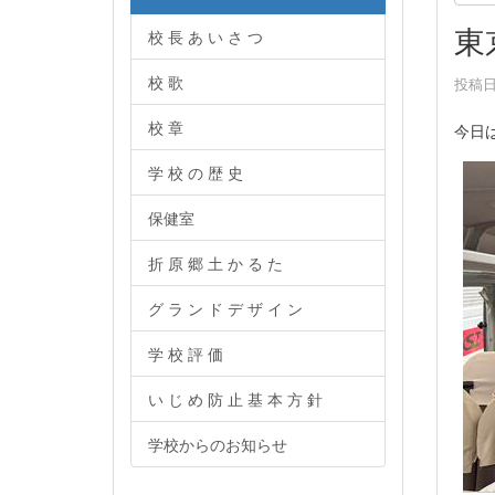
東
校 長 あ い さ つ
校 歌
投稿日時
校 章
今日
学 校 の 歴 史
保健室
折 原 郷 土 か る た
グ ラ ン ド デ ザ イ ン
学 校 評 価
い じ め 防 止 基 本 方 針
学校からのお知らせ