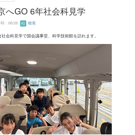
京へGO 6年社会科見学
 : 06/26
校長
は社会科見学で国会議事堂、科学技術館を訪れます。