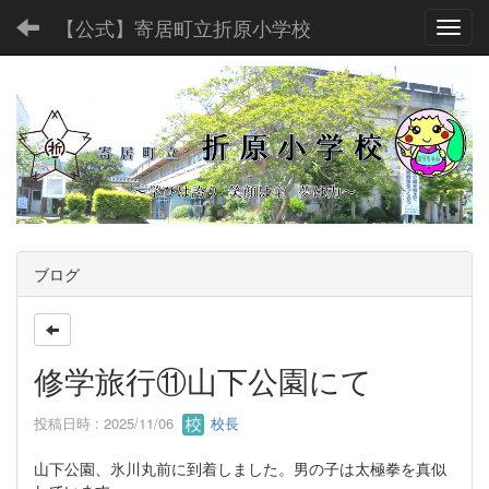
【公式】寄居町立折原小学校
Toggl
ブログ
修学旅行⑪山下公園にて
投稿日時 : 2025/11/06
校長
山下公園、氷川丸前に到着しました。男の子は太極拳を真似