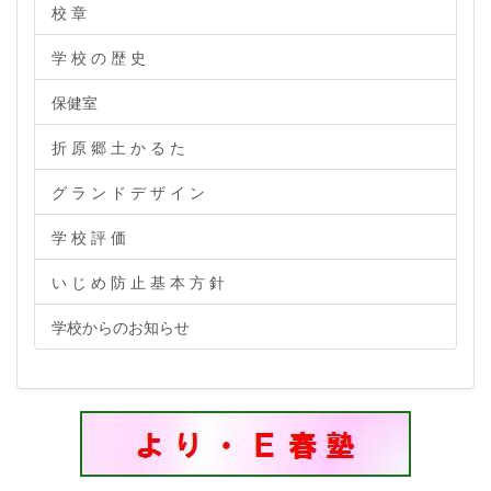
校 章
学 校 の 歴 史
保健室
折 原 郷 土 か る た
グ ラ ン ド デ ザ イ ン
学 校 評 価
い じ め 防 止 基 本 方 針
学校からのお知らせ