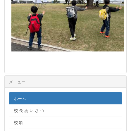
メニュー
ホーム
校 長 あ い さ つ
校 歌