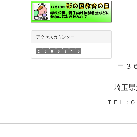
アクセスカウンター
2
5
6
6
3
1
5
〒３
埼玉県
ＴＥＬ：