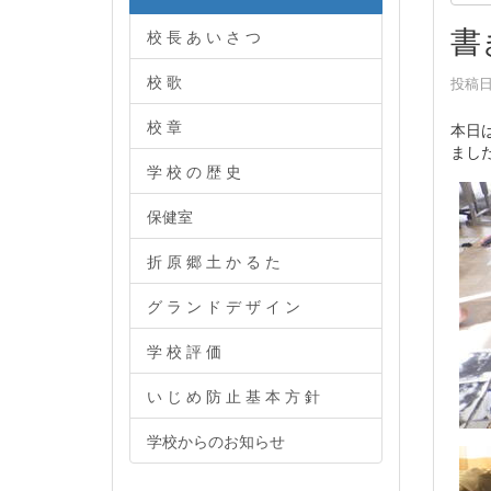
書
校 長 あ い さ つ
校 歌
投稿日時
校 章
本日
まし
学 校 の 歴 史
保健室
折 原 郷 土 か る た
グ ラ ン ド デ ザ イ ン
学 校 評 価
い じ め 防 止 基 本 方 針
学校からのお知らせ