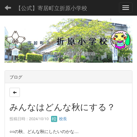
【公式】寄居町立折原小学校
Toggl
ブログ
みんなはどんな秋にする？
投稿日時 : 2024/10/10
校長
○○の秋、どんな秋にしたいのかな…