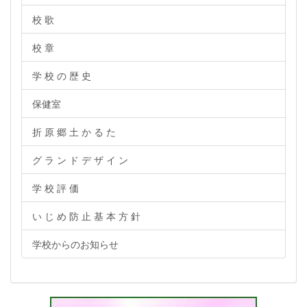
校 歌
校 章
学 校 の 歴 史
保健室
折 原 郷 土 か る た
グ ラ ン ド デ ザ イ ン
学 校 評 価
い じ め 防 止 基 本 方 針
学校からのお知らせ