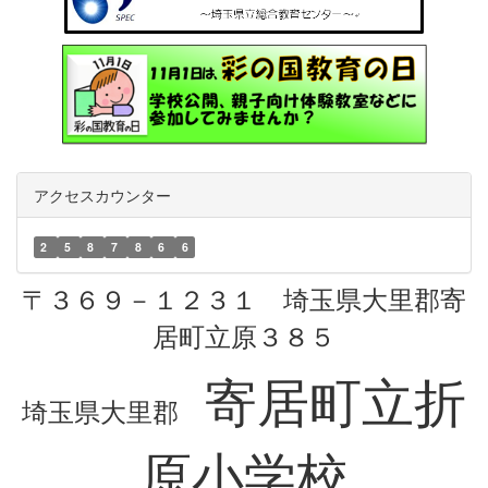
アクセスカウンター
2
5
8
7
8
6
6
〒３６９－１２３１ 埼玉県大里郡寄
居町立原３８５
寄居町立折
埼玉県大里郡
原小学校