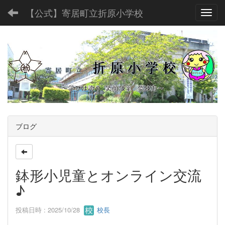
【公式】寄居町立折原小学校
Toggl
ブログ
鉢形小児童とオンライン交流
♪
投稿日時 : 2025/10/28
校長