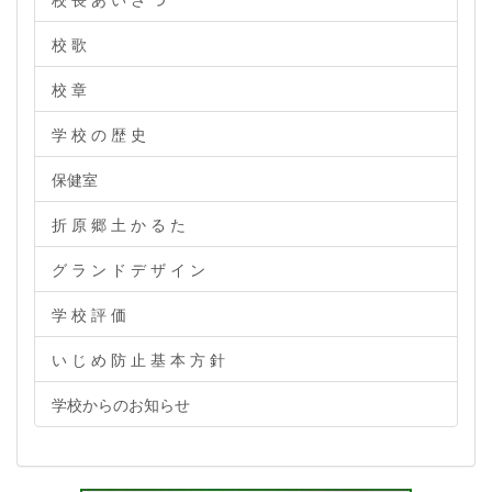
校 歌
校 章
学 校 の 歴 史
保健室
折 原 郷 土 か る た
グ ラ ン ド デ ザ イ ン
学 校 評 価
い じ め 防 止 基 本 方 針
学校からのお知らせ