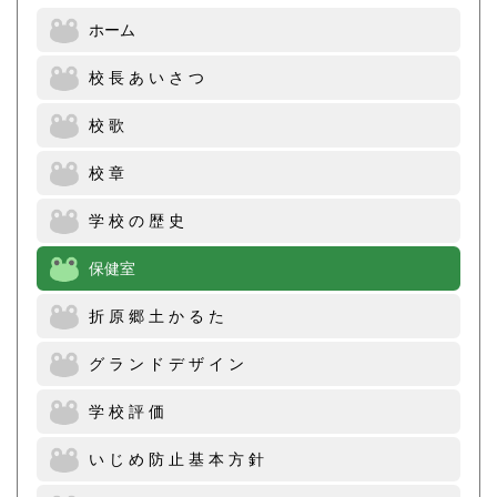
ホーム
校 長 あ い さ つ
校 歌
校 章
学 校 の 歴 史
保健室
折 原 郷 土 か る た
グ ラ ン ド デ ザ イ ン
学 校 評 価
い じ め 防 止 基 本 方 針