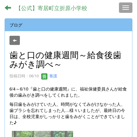
【公式】寄居町立折原小学校
Toggl
ブログ
歯と口の健康週間～給食後歯
みがき調べ～
投稿日時 : 06/10
養護
6/4～6/10『歯と口の健康週間』に、福祉保健委員さんが給食
後の歯みがき調べをしてくれました。
毎日歯をみがけていた人、時間がなくてみがけなかった人、
歯ブラシを忘れてしまった人…様々いましたが、最終日の今
日は、全校児童がしっかりと歯をみがくことができていまし
た♪